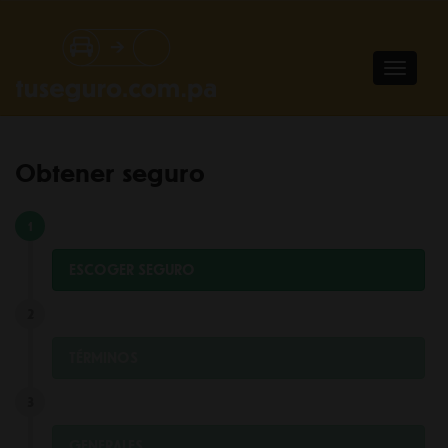
Pasar al contenido principal
TOGGL
NAVIGA
Obtener seguro
ESCOGER SEGURO
TÉRMINOS
GENERALES