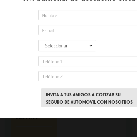
Opción 1
Lesiones
corporales
$5,000.00 -
$10,000.00
$160
Daños a la
COMPRAR
propiedad
$5,000.00
Ver cobertura
Gastos
médicos
$500.00 -
$2,500.00