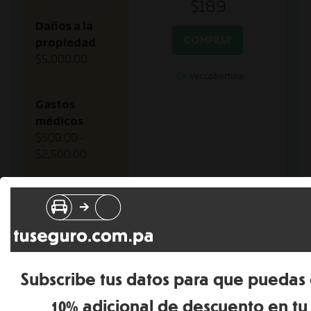
$189
Daños a la
COMPRAR
propiedad
$5,000.00
Ver cobertura
Gastos
médicos
$500.00 -
$2,500.00
Daños a
terceros