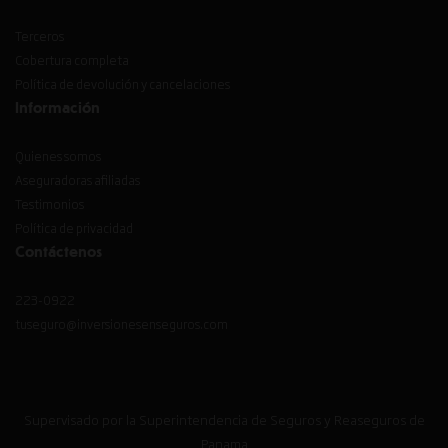
Terceros
Cobertura completa
Política de devolución y cancelaciones
Información
Quienes somos
Aseguradoras afiliadas
Testimonios
Política de privacidad
Contáctenos
223-0922
tuseguro@inversionesenseguros.com
Supervisado por la Superintendencia de Seguros y Reaseguros de
Panama